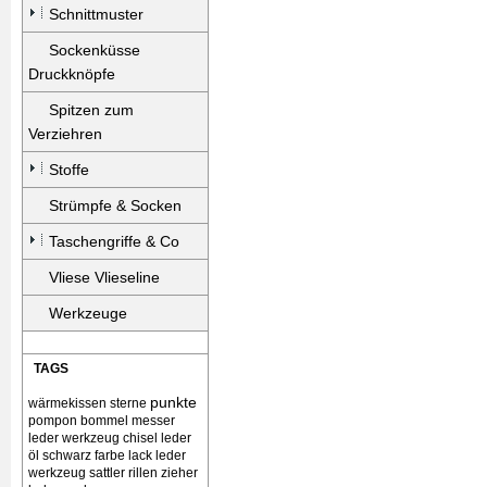
Schnittmuster
Sockenküsse
Druckknöpfe
Spitzen zum
Verziehren
Stoffe
Strümpfe & Socken
Taschengriffe & Co
Vliese Vlieseline
Werkzeuge
TAGS
punkte
wärmekissen
sterne
pompon bommel
messer
leder werkzeug chisel
leder
öl schwarz farbe lack
leder
werkzeug sattler rillen zieher