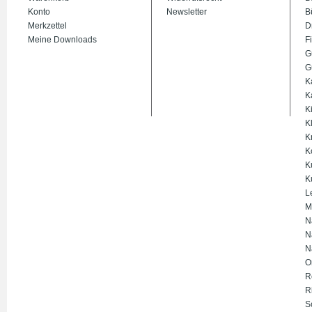
Konto
Newsletter
B
Merkzettel
D
Meine Downloads
Fi
G
G
K
K
K
K
K
K
K
K
L
M
N
N
N
O
R
R
S