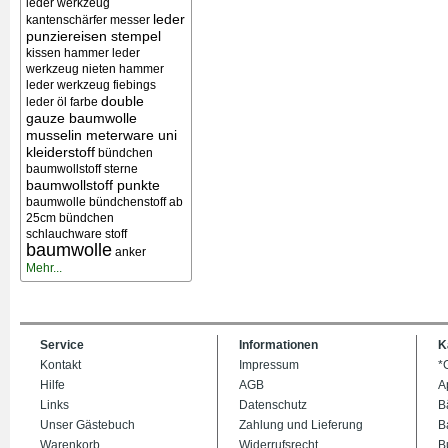
leder werkzeug
leder
kantenschärfer messer
punziereisen stempel
kissen
hammer leder
werkzeug nieten
hammer
leder werkzeug
fiebings
double
leder öl farbe
gauze baumwolle
musselin meterware uni
kleiderstoff
bündchen
baumwollstoff sterne
baumwollstoff punkte
baumwolle bündchenstoff ab
25cm bündchen
schlauchware stoff
baumwolle
anker
Mehr...
Service
Informationen
K
Kontakt
Impressum
*
Hilfe
AGB
A
Links
Datenschutz
B
Unser Gästebuch
Zahlung und Lieferung
B
Warenkorb
Widerrufsrecht
B