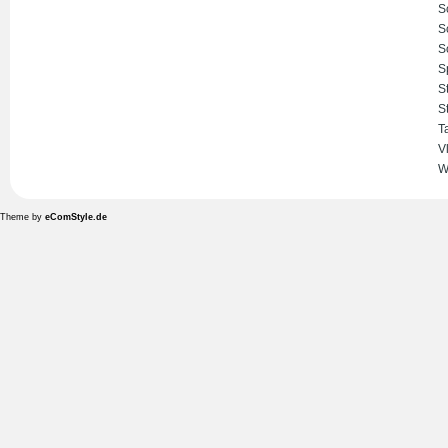
S
S
S
S
S
S
T
V
W
Theme by
eComStyle.de