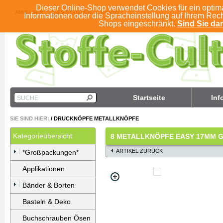
Dieser Online-Shop verwendet Cookies für ein optim
ANMELDEN
REGISTRIEREN
KONTO
Informationen oder die Spracheinstellung auf Ihrem Rec
Shops eingeschränkt.
Sind Sie dam
Startseite
Inf
SUCHE
SIE SIND HIER:
/
DRUCKNÖPFE METALLKNÖPFE
Kategorieübersicht
8 METALLKNÖPFE EASY 17MM 
ARTIKEL ZURÜCK
*Großpackungen*
Applikationen
Bänder & Borten
Basteln & Deko
Buchschrauben Ösen