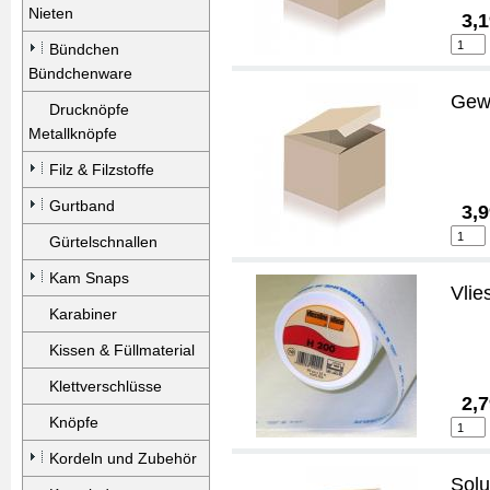
Nieten
3,1
Bündchen
Bündchenware
Gew
Drucknöpfe
Metallknöpfe
Filz & Filzstoffe
Gurtband
3,9
Gürtelschnallen
Kam Snaps
Vlie
Karabiner
Kissen & Füllmaterial
Klettverschlüsse
2,7
Knöpfe
Kordeln und Zubehör
Solu