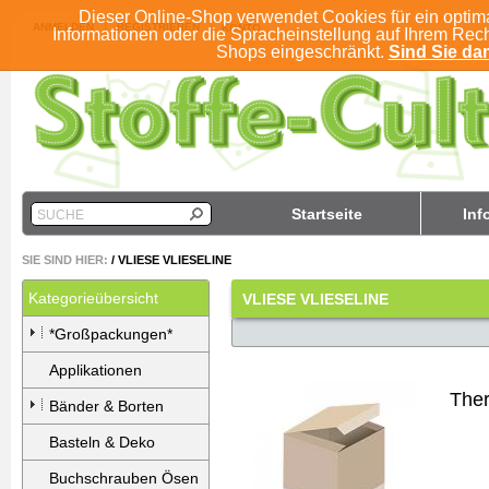
Dieser Online-Shop verwendet Cookies für ein optim
ANMELDEN
REGISTRIEREN
KONTO
Informationen oder die Spracheinstellung auf Ihrem Rec
Shops eingeschränkt.
Sind Sie dam
Startseite
Inf
SUCHE
SIE SIND HIER:
/
VLIESE VLIESELINE
Kategorieübersicht
VLIESE VLIESELINE
*Großpackungen*
Applikationen
The
Bänder & Borten
Basteln & Deko
Buchschrauben Ösen