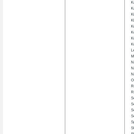
K
K
K
K
K
K
K
K
L
M
N
N
N
O
R
R
S
S
S
S
S
S