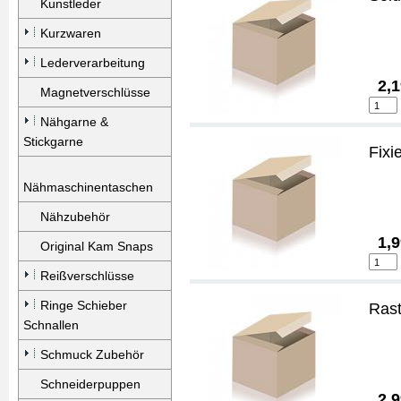
Kunstleder
Kurzwaren
Lederverarbeitung
2,1
Magnetverschlüsse
Nähgarne &
Stickgarne
Fixi
Nähmaschinentaschen
Nähzubehör
1,9
Original Kam Snaps
Reißverschlüsse
Ringe Schieber
Rast
Schnallen
Schmuck Zubehör
Schneiderpuppen
2,9