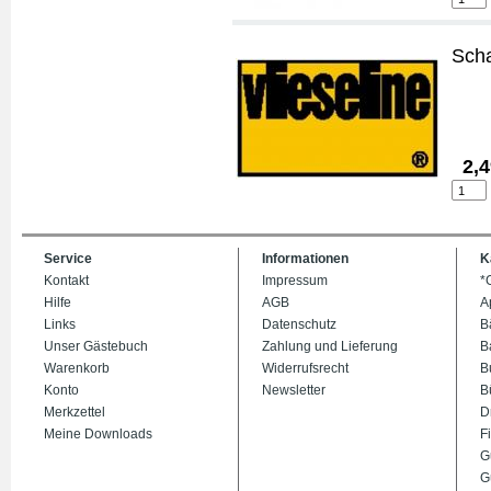
Sch
2,4
Service
Informationen
K
Kontakt
Impressum
*
Hilfe
AGB
A
Links
Datenschutz
B
Unser Gästebuch
Zahlung und Lieferung
B
Warenkorb
Widerrufsrecht
B
Konto
Newsletter
B
Merkzettel
D
Meine Downloads
Fi
G
G