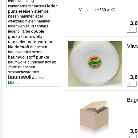
leder werkzeug
leder
kantenschärfer messer
punziereisen stempel
kissen
hammer leder
werkzeug nieten
hammer
3,6
leder werkzeug
fiebings
double
leder öl farbe
gauze baumwolle
musselin meterware uni
Vlie
kleiderstoff
bündchen
baumwollstoff sterne
baumwollstoff punkte
baumwolle bündchenstoff ab
25cm bündchen
schlauchware stoff
baumwolle
3,6
anker
Mehr...
Büge
3,9