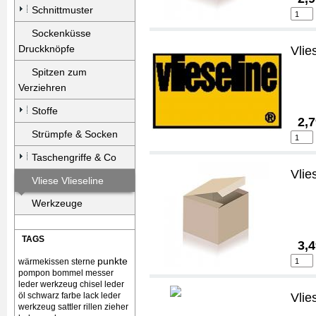
Schnittmuster
Sockenküsse
Druckknöpfe
Vlie
Spitzen zum
Verziehren
Stoffe
2,7
Strümpfe & Socken
Taschengriffe & Co
Vlie
Vliese Vlieseline
Werkzeuge
TAGS
3,4
punkte
wärmekissen
sterne
pompon bommel
messer
leder werkzeug chisel
leder
öl schwarz farbe lack
leder
Vlie
werkzeug sattler rillen zieher