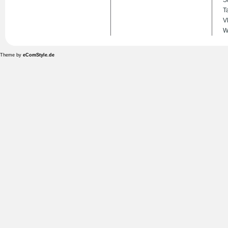
S
T
V
W
Theme by
eComStyle.de