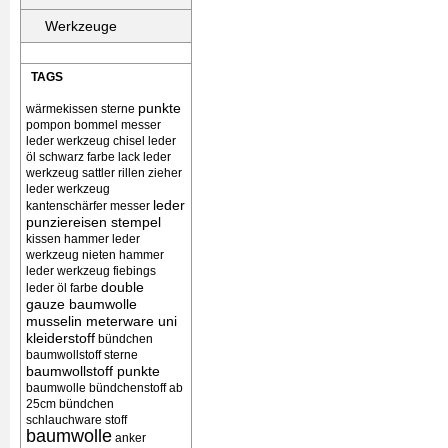
Werkzeuge
TAGS
punkte
wärmekissen
sterne
pompon bommel
messer
leder werkzeug chisel
leder
öl schwarz farbe lack
leder
werkzeug sattler rillen zieher
leder werkzeug
leder
kantenschärfer messer
punziereisen stempel
kissen
hammer leder
werkzeug nieten
hammer
leder werkzeug
fiebings
double
leder öl farbe
gauze baumwolle
musselin meterware uni
kleiderstoff
bündchen
baumwollstoff sterne
baumwollstoff punkte
baumwolle bündchenstoff ab
25cm bündchen
schlauchware stoff
baumwolle
anker