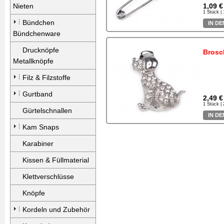
Nieten
1,09 €
1 Stück |
Bündchen
IN D
Bündchenware
Drucknöpfe
Brosc
Metallknöpfe
Filz & Filzstoffe
Gurtband
2,49 €
1 Stück |
Gürtelschnallen
IN D
Kam Snaps
Karabiner
Kissen & Füllmaterial
Klettverschlüsse
Knöpfe
Kordeln und Zubehör