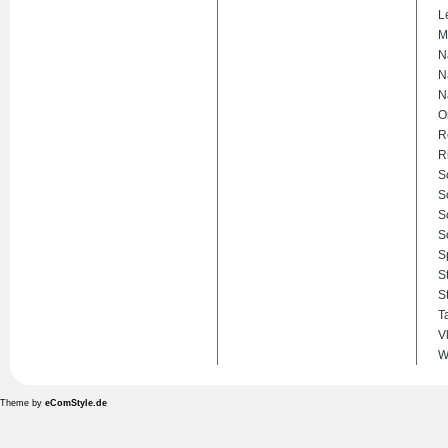
L
M
N
N
N
O
R
R
S
S
S
S
S
S
S
T
V
W
Theme by
eComStyle.de