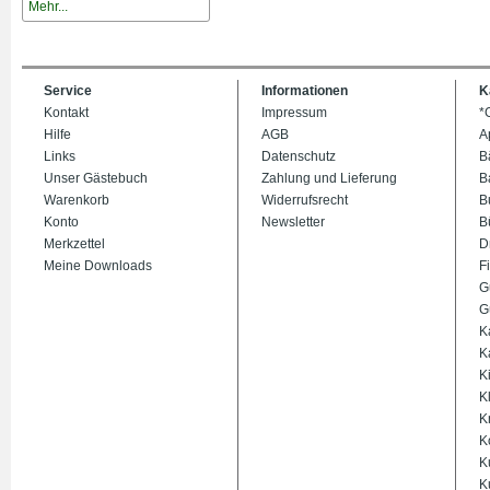
Mehr...
Service
Informationen
K
Kontakt
Impressum
*
Hilfe
AGB
A
Links
Datenschutz
B
Unser Gästebuch
Zahlung und Lieferung
B
Warenkorb
Widerrufsrecht
B
Konto
Newsletter
B
Merkzettel
D
Meine Downloads
Fi
G
G
K
K
K
K
K
K
K
K