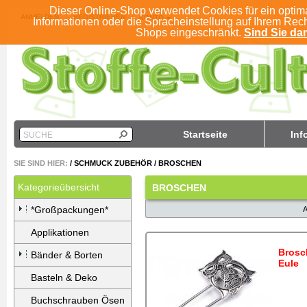
Dieser Online-Shop verwendet Cookies für ein optim
ANMELDEN
REGISTRIEREN
KONTO
Informationen oder die Spracheinstellung auf Ihrem Rec
Shops eingeschränkt.
Sind Sie dam
Startseite
Inf
SUCHE
SIE SIND HIER:
/
SCHMUCK ZUBEHÖR
/
BROSCHEN
Kategorieübersicht
BROSCHEN
*Großpackungen*
Applikationen
Brosc
Bänder & Borten
Eule
Basteln & Deko
Buchschrauben Ösen