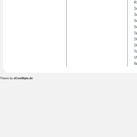
R
S
S
S
S
S
S
S
T
V
W
Theme by
eComStyle.de