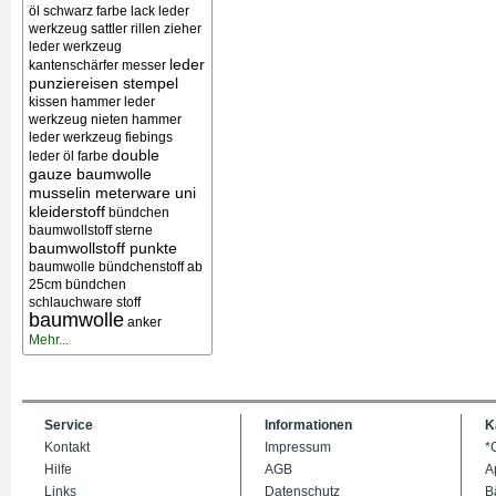
öl schwarz farbe lack
leder
werkzeug sattler rillen zieher
leder werkzeug
leder
kantenschärfer messer
punziereisen stempel
kissen
hammer leder
werkzeug nieten
hammer
leder werkzeug
fiebings
double
leder öl farbe
gauze baumwolle
musselin meterware uni
kleiderstoff
bündchen
baumwollstoff sterne
baumwollstoff punkte
baumwolle bündchenstoff ab
25cm bündchen
schlauchware stoff
baumwolle
anker
Mehr...
Service
Informationen
K
Kontakt
Impressum
*
Hilfe
AGB
A
Links
Datenschutz
B