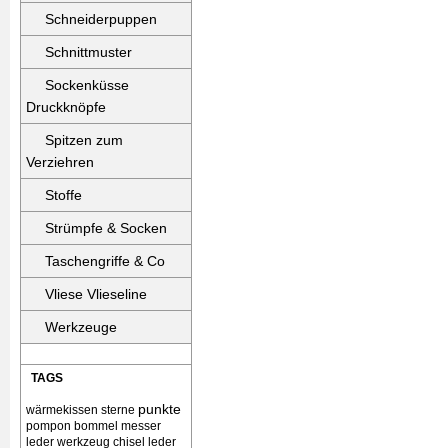
Schneiderpuppen
Schnittmuster
Sockenküsse
Druckknöpfe
Spitzen zum
Verziehren
Stoffe
Strümpfe & Socken
Taschengriffe & Co
Vliese Vlieseline
Werkzeuge
TAGS
punkte
wärmekissen
sterne
pompon bommel
messer
leder werkzeug chisel
leder