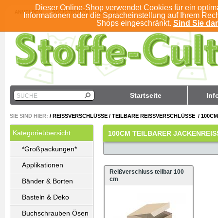
Dieser Online-Shop verwendet Cookies für ein optim
ANMELDEN
REGISTRIEREN
KONTO
Informationen oder die Spracheinstellung auf Ihrem Rec
Shops eingeschränkt.
Sind Sie dam
Startseite
Inf
SUCHE
SIE SIND HIER:
/
REISSVERSCHLÜSSE
/
TEILBARE REISSVERSCHLÜSSE
/
100CM
Kategorieübersicht
100CM TEILBARER JACKENREI
*Großpackungen*
Applikationen
Reißverschluss teilbar 100
cm
Bänder & Borten
Basteln & Deko
Buchschrauben Ösen