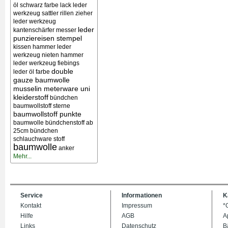
öl schwarz farbe lack
leder
werkzeug sattler rillen zieher
leder werkzeug
leder
kantenschärfer messer
punziereisen stempel
kissen
hammer leder
werkzeug nieten
hammer
leder werkzeug
fiebings
double
leder öl farbe
gauze baumwolle
musselin meterware uni
kleiderstoff
bündchen
baumwollstoff sterne
baumwollstoff punkte
baumwolle bündchenstoff ab
25cm bündchen
schlauchware stoff
baumwolle
anker
Mehr...
Service
Informationen
K
Kontakt
Impressum
*
Hilfe
AGB
A
Links
Datenschutz
B