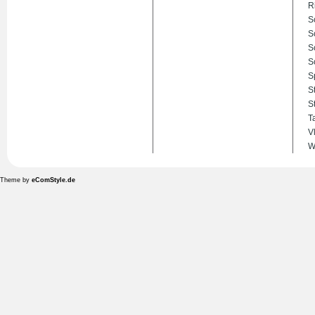
R
S
S
S
S
S
S
S
T
V
W
Theme by
eComStyle.de