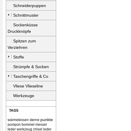
Schneiderpuppen
Schnittmuster
Sockenküsse
Druckknöpfe
Spitzen zum
Verziehren
Stoffe
Strümpfe & Socken
Taschengriffe & Co
Vliese Vlieseline
Werkzeuge
TAGS
punkte
wärmekissen
sterne
pompon bommel
messer
leder werkzeug chisel
leder