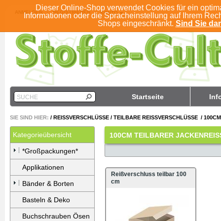
Dieser Online-Shop verwendet Cookies für ein optim
ANMELDEN
REGISTRIEREN
KONTO
Informationen oder die Spracheinstellung auf Ihrem Rec
Shops eingeschränkt.
Sind Sie dam
Startseite
Inf
SUCHE
SIE SIND HIER:
/
REISSVERSCHLÜSSE
/
TEILBARE REISSVERSCHLÜSSE
/
100CM
Kategorieübersicht
100CM TEILBARER JACKENREI
*Großpackungen*
Applikationen
Reißverschluss teilbar 100
cm
Bänder & Borten
Basteln & Deko
Buchschrauben Ösen