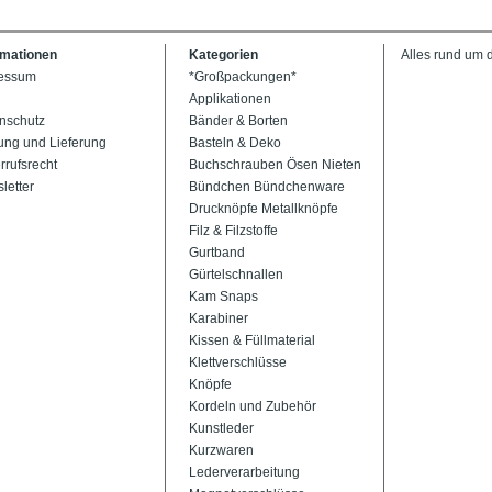
rmationen
Kategorien
Alles rund um 
essum
*Großpackungen*
Applikationen
nschutz
Bänder & Borten
ung und Lieferung
Basteln & Deko
rrufsrecht
Buchschrauben Ösen Nieten
letter
Bündchen Bündchenware
Drucknöpfe Metallknöpfe
Filz & Filzstoffe
Gurtband
Gürtelschnallen
Kam Snaps
Karabiner
Kissen & Füllmaterial
Klettverschlüsse
Knöpfe
Kordeln und Zubehör
Kunstleder
Kurzwaren
Lederverarbeitung