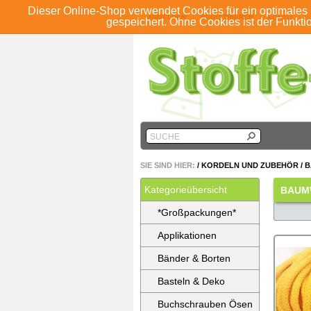
Dieser Online-Shop verwendet Cookies für ein optimales 
ANMELDEN
REGISTRIEREN
KONTO
gespeichert. Ohne Cookies ist der Funkt
SUCHE
SIE SIND HIER:
/
KORDELN UND ZUBEHÖR
/
B
Kategorieübersicht
BAUM
*Großpackungen*
Applikationen
Bänder & Borten
Basteln & Deko
Buchschrauben Ösen