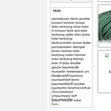
TAGS
punkte
wärmekissen
sterne
pompon bommel
messer
leder werkzeug chisel
leder
öl schwarz farbe lack
leder
werkzeug sattler rillen zieher
leder werkzeug
leder
kantenschärfer messer
punziereisen stempel
kissen
hammer leder
werkzeug nieten
hammer
leder werkzeug
fiebings
double
leder öl farbe
gauze baumwolle
musselin meterware uni
kleiderstoff
bündchen
baumwollstoff sterne
baumwollstoff punkte
baumwolle bündchenstoff ab
25cm bündchen
schlauchware stoff
baumwolle
anker
Mehr...