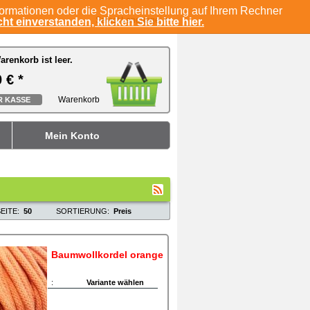
formationen oder die Spracheinstellung auf Ihrem Rechner
Select Language
▼
ht einverstanden, klicken Sie bitte hier.
arenkorb ist leer.
arenkorb ist leer.
 € *
 € *
Warenkorb
Warenkorb
R KASSE
R KASSE
Mein Konto
EITE:
50
SORTIERUNG:
Preis
Baumwollkordel orange
:
Variante wählen