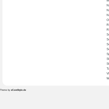
M
N
N
N
O
R
R
S
S
S
S
S
S
S
T
V
W
Theme by
eComStyle.de