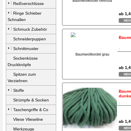
Reißverschlüsse
Ringe Schieber
ab
1,4
Schnallen
MEH
Schmuck Zubehör
Baumw
Schneiderpuppen
Schnittmuster
:
Sockenküsse
Druckknöpfe
ab
1,4
Spitzen zum
MEH
Verziehren
Stoffe
Baumw
dunke
Strümpfe & Socken
:
Taschengriffe & Co
Vliese Vlieseline
ab
1,4
MEH
Werkzeuge