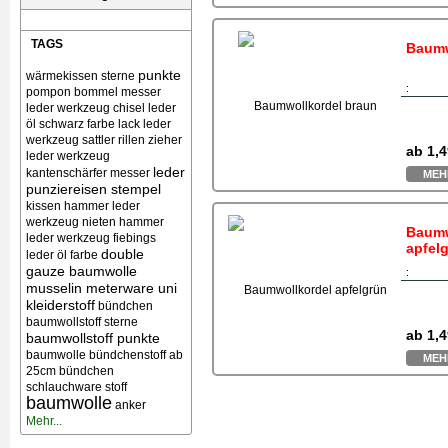
TAGS
Baumw
punkte
wärmekissen
sterne
:
pompon bommel
messer
leder werkzeug chisel
leder
öl schwarz farbe lack
leder
werkzeug sattler rillen zieher
ab
1,4
leder werkzeug
leder
kantenschärfer messer
MEH
punziereisen stempel
kissen
hammer leder
werkzeug nieten
hammer
Baumw
leder werkzeug
fiebings
apfel
double
leder öl farbe
gauze baumwolle
:
musselin meterware uni
kleiderstoff
bündchen
baumwollstoff sterne
ab
1,4
baumwollstoff punkte
baumwolle bündchenstoff ab
MEH
25cm bündchen
schlauchware stoff
baumwolle
anker
Mehr...