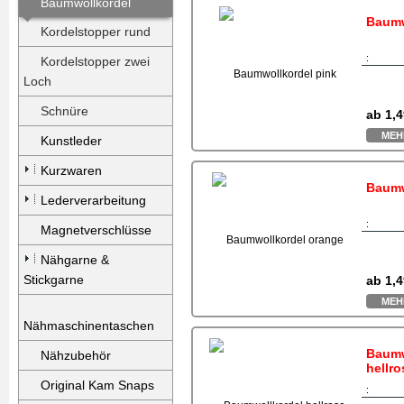
Baumwollkordel
Baumw
Kordelstopper rund
:
Kordelstopper zwei
Loch
Schnüre
ab
1,4
MEH
Kunstleder
Kurzwaren
Baumw
Lederverarbeitung
:
Magnetverschlüsse
Nähgarne &
Stickgarne
ab
1,4
MEH
Nähmaschinentaschen
Baumw
Nähzubehör
hellro
Original Kam Snaps
: