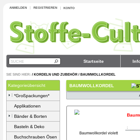
ANMELDEN
REGISTRIEREN
KONTO
Startseite
Inf
SUCHE
SIE SIND HIER:
/
KORDELN UND ZUBEHÖR
/
BAUMWOLLKORDEL
Kategorieübersicht
BAUMWOLLKORDEL
*Großpackungen*
Applikationen
Baumw
Bänder & Borten
Basteln & Deko
:
Buchschrauben Ösen