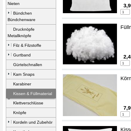
Nieten
3,9
Bündchen
Bündchenware
Füll
Drucknöpfe
Metallknöpfe
Filz & Filzstoffe
Gurtband
2,4
Gürtelschnallen
Kam Snaps
Körn
Karabiner
Kissen & Füllmaterial
Klettverschlüsse
7,9
Knöpfe
Kordeln und Zubehör
Kis