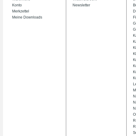
Konto
Newsletter
B
Merkzettel
D
Meine Downloads
Fi
G
G
K
K
K
K
K
K
K
K
L
M
N
N
N
O
R
R
S