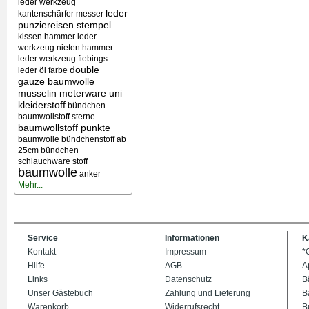
leder werkzeug
leder
kantenschärfer messer
punziereisen stempel
kissen
hammer leder
werkzeug nieten
hammer
leder werkzeug
fiebings
double
leder öl farbe
gauze baumwolle
musselin meterware uni
kleiderstoff
bündchen
baumwollstoff sterne
baumwollstoff punkte
baumwolle bündchenstoff ab
25cm bündchen
schlauchware stoff
baumwolle
anker
Mehr...
Service
Informationen
K
Kontakt
Impressum
*
Hilfe
AGB
A
Links
Datenschutz
B
Unser Gästebuch
Zahlung und Lieferung
B
Warenkorb
Widerrufsrecht
B