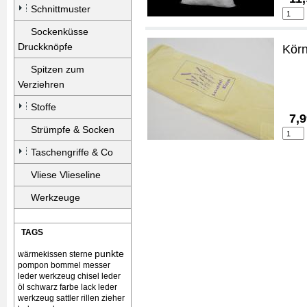
Schnittmuster
Sockenküsse
Druckknöpfe
Körn
Spitzen zum
Verziehren
Stoffe
7,9
Strümpfe & Socken
Taschengriffe & Co
Vliese Vlieseline
Werkzeuge
TAGS
punkte
wärmekissen
sterne
pompon bommel
messer
leder werkzeug chisel
leder
öl schwarz farbe lack
leder
werkzeug sattler rillen zieher