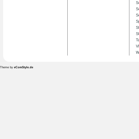
S
S
S
S
S
S
T
V
W
Theme by
eComStyle.de