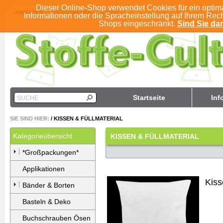
Dieser Online-Shop verwendet Cookies für ein optim
ANMELDEN
REGISTRIEREN
KONTO
Informationen oder die Spracheinstellung auf Ihrem Rec
Shops eingeschränkt.
Sind Sie dam
Startseite
Inf
SUCHE
SIE SIND HIER:
/
KISSEN & FÜLLMATERIAL
Kategorieübersicht
KISSEN & FÜLLMATERIAL
*Großpackungen*
Applikationen
Kis
Bänder & Borten
Basteln & Deko
Buchschrauben Ösen