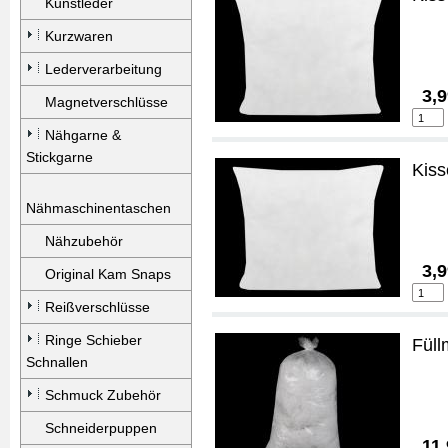
Kunstleder
Kurzwaren
Lederverarbeitung
3,9
Magnetverschlüsse
Nähgarne &
Stickgarne
Kis
Nähmaschinentaschen
Nähzubehör
3,9
Original Kam Snaps
Reißverschlüsse
Ringe Schieber
Füll
Schnallen
Schmuck Zubehör
Schneiderpuppen
11,