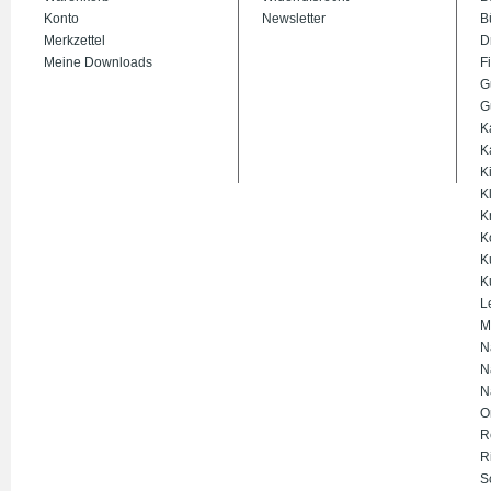
Konto
Newsletter
B
Merkzettel
D
Meine Downloads
Fi
G
G
K
K
K
K
K
K
K
K
L
M
N
N
N
O
R
R
S