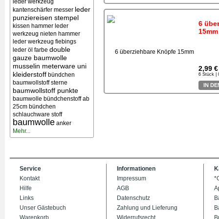
leder werkzeug
leder
kantenschärfer messer
punziereisen stempel
6 übe
kissen
hammer leder
15mm
werkzeug nieten
hammer
leder werkzeug
fiebings
double
leder öl farbe
gauze baumwolle
musselin meterware uni
2,99 €
kleiderstoff
bündchen
6 Stück |
baumwollstoff sterne
IN D
baumwollstoff punkte
baumwolle bündchenstoff ab
25cm bündchen
schlauchware stoff
baumwolle
anker
Mehr...
Service
Informationen
K
Kontakt
Impressum
*
Hilfe
AGB
A
Links
Datenschutz
B
Unser Gästebuch
Zahlung und Lieferung
B
Warenkorb
Widerrufsrecht
B