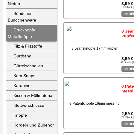
Nieten
3,99 €
10 Stück 
Bündchen
IN D
Bündchenware
Drucknöpfe
8 Jea
kupfe
Metallknöpfe
Filz & Filzstoffe
Gurtband
3,99 €
8 Stück |
Gürtelschnallen
IN D
Kam Snaps
Karabiner
8 Pat
messi
Kissen & Füllmaterial
Klettverschlüsse
2,59 €
Knöpfe
24 Stück 
IN D
Kordeln und Zubehör