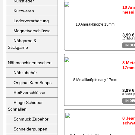
Kunstleder
10 An
Kurzwaren
messi
Lederverarbeitung
Magnetverschlüsse
3,99 €
10 Stück 
Nähgarne &
IN D
Stickgarne
Nähmaschinentaschen
8 Met
17mm 
Nähzubehör
Original Kam Snaps
3,99 €
Reißverschlüsse
8 Stück |
IN D
Ringe Schieber
Schnallen
8 Jea
Schmuck Zubehör
schwa
Schneiderpuppen