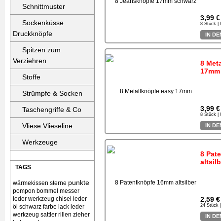
Schnittmuster
3,99 €
Sockenküsse
8 Stück |
Druckknöpfe
IN D
Spitzen zum
Verziehren
8 Met
17mm 
Stoffe
Strümpfe & Socken
3,99 €
Taschengriffe & Co
8 Stück |
Vliese Vlieseline
IN D
Werkzeuge
8 Pat
altsil
TAGS
punkte
wärmekissen
sterne
pompon bommel
messer
leder werkzeug chisel
leder
2,59 €
24 Stück 
öl schwarz farbe lack
leder
werkzeug sattler rillen zieher
IN D