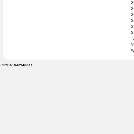
S
S
S
S
S
S
T
V
W
Theme by
eComStyle.de