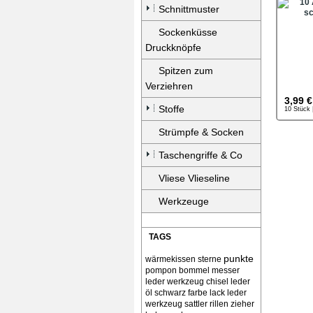
Schnittmuster
Sockenküsse
Druckknöpfe
Spitzen zum
Verziehren
3,99 €
Stoffe
10 Stück 
Strümpfe & Socken
Taschengriffe & Co
Vliese Vlieseline
Werkzeuge
TAGS
punkte
wärmekissen
sterne
pompon bommel
messer
leder werkzeug chisel
leder
öl schwarz farbe lack
leder
werkzeug sattler rillen zieher