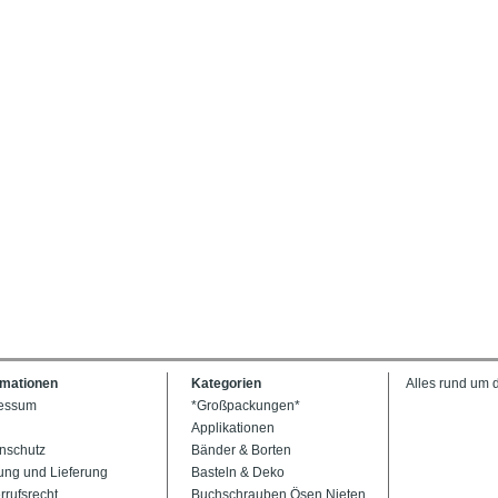
rmationen
Kategorien
Alles rund um 
essum
*Großpackungen*
Applikationen
nschutz
Bänder & Borten
ung und Lieferung
Basteln & Deko
rrufsrecht
Buchschrauben Ösen Nieten