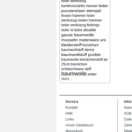
leder werkzeug
leder
kantenschärfer messer
punziereisen stempel
kissen
hammer leder
werkzeug nieten
hammer
leder werkzeug
fiebings
double
leder öl farbe
gauze baumwolle
musselin meterware uni
kleiderstoff
bündchen
baumwollstoff sterne
baumwollstoff punkte
baumwolle bündchenstoff ab
25cm bündchen
schlauchware stoff
baumwolle
anker
Mehr...
Service
Info
Kontakt
Impr
Hilfe
AGB
Links
Date
Unser Gästebuch
Zahl
Warenkorb
Wide