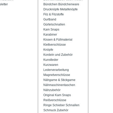
letter
Bündchen Bündchenware
Drucknöpfe Metallknöpfe
Filz & Filzstoffe
Gurtband
Gürtelschnallen
Kam Snaps
Karabiner
Kissen & Füllmaterial
Klettverschlüsse
Knöpfe
Kordeln und Zubehör
Kunstleder
Kurzwaren
Lederverarbeitung
Magnetverschlüsse
Nähgarne & Stickgarne
Nähmaschinentaschen
Nähzubehör
Original Kam Snaps
Reißverschlüsse
Ringe Schieber Schnallen
Schmuck Zubehör