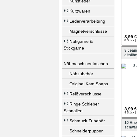
Kunstleder
Kurzwaren
Lederverarbeitung
Magnetverschlüsse
3,99 €
Nähgarne &
8 Stück |
Stickgarne
8 Jean
altsilbe
Nähmaschinentaschen
Nähzubehör
Original Kam Snaps
Reißverschlüsse
Ringe Schieber
3,99 €
Schnallen
8 Stück |
Schmuck Zubehör
10 An
schwar
Schneiderpuppen