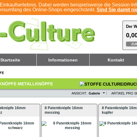
Einkaufserlebnis. Dabei werden beispielsweise die Session-In
ionsumfang des Online-Shops eingeschränkt.
Sind Sie damit nic
Der W
Der W
0,00
0,00
ZU
ZU
Startseite
Informationen
Kontakt
FE
KNÖPFE METALLKNÖPFE
ANSICHT:
Galerie
ARTIKEL PRO S
ntknöpfe 16mm
8 Patentknöpfe 16mm
8 Patentknöpfe 16
rz
messing
kupfer