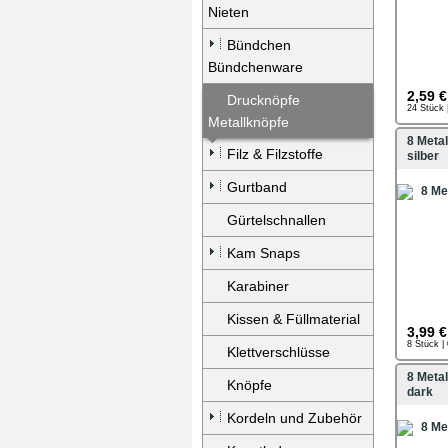
Nieten
Bündchen
Bündchenware
2,59 €
Drucknöpfe
24 Stück 
Metallknöpfe
8 Meta
Filz & Filzstoffe
silber
Gurtband
Gürtelschnallen
Kam Snaps
Karabiner
Kissen & Füllmaterial
3,99 €
8 Stück |
Klettverschlüsse
8 Meta
Knöpfe
dark
Kordeln und Zubehör