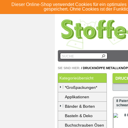
Dieser Online-Shop verwendet Cookies für ein optimales 
ANMELDEN
REGISTRIEREN
KONTO
gespeichert. Ohne Cookies ist der Funkt
SUCHE
SIE SIND HIER:
/
DRUCKNÖPFE METALLKNÖP
Kategorieübersicht
DRUC
*Großpackungen*
Applikationen
8 Pate
schwa
Bänder & Borten
Basteln & Deko
Buchschrauben Ösen