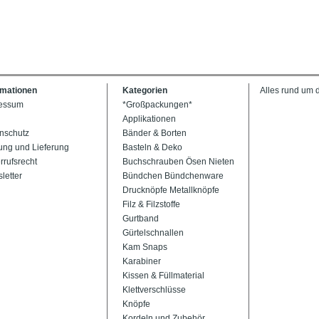
rmationen
Kategorien
Alles rund um 
essum
*Großpackungen*
Applikationen
nschutz
Bänder & Borten
ung und Lieferung
Basteln & Deko
rrufsrecht
Buchschrauben Ösen Nieten
letter
Bündchen Bündchenware
Drucknöpfe Metallknöpfe
Filz & Filzstoffe
Gurtband
Gürtelschnallen
Kam Snaps
Karabiner
Kissen & Füllmaterial
Klettverschlüsse
Knöpfe
Kordeln und Zubehör