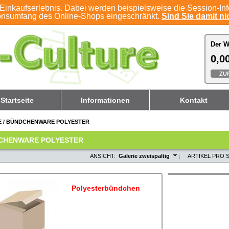
Einkaufserlebnis. Dabei werden beispielsweise die Session-In
ionsumfang des Online-Shops eingeschränkt.
Sind Sie damit nic
Der W
Der W
0,00
0,00
ZU
ZU
Startseite
Informationen
Kontakt
E
/
BÜNDCHENWARE POLYESTER
CHENWARE POLYESTER
ANSICHT:
Galerie zweispaltig
ARTIKEL PRO S
Polyesterbündchen