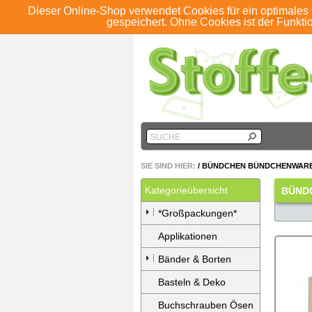
Dieser Online-Shop verwendet Cookies für ein optimales 
ANMELDEN
REGISTRIEREN
KONTO
gespeichert. Ohne Cookies ist der Funkt
SUCHE
SIE SIND HIER:
/
BÜNDCHEN BÜNDCHENWAR
Kategorieübersicht
BÜND
*Großpackungen*
Applikationen
Bänder & Borten
Basteln & Deko
Buchschrauben Ösen