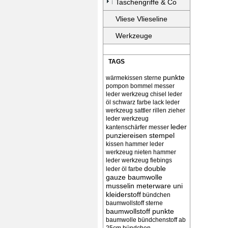
Taschengriffe & Co
Vliese Vlieseline
Werkzeuge
TAGS
punkte
wärmekissen
sterne
pompon bommel
messer
leder werkzeug chisel
leder
öl schwarz farbe lack
leder
werkzeug sattler rillen zieher
leder werkzeug
leder
kantenschärfer messer
punziereisen stempel
kissen
hammer leder
werkzeug nieten
hammer
leder werkzeug
fiebings
double
leder öl farbe
gauze baumwolle
musselin meterware uni
kleiderstoff
bündchen
baumwollstoff sterne
baumwollstoff punkte
baumwolle bündchenstoff ab