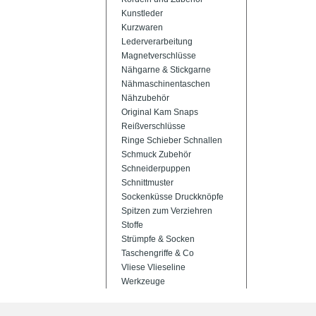
Kunstleder
Kurzwaren
Lederverarbeitung
Magnetverschlüsse
Nähgarne & Stickgarne
Nähmaschinentaschen
Nähzubehör
Original Kam Snaps
Reißverschlüsse
Ringe Schieber Schnallen
Schmuck Zubehör
Schneiderpuppen
Schnittmuster
Sockenküsse Druckknöpfe
Spitzen zum Verziehren
Stoffe
Strümpfe & Socken
Taschengriffe & Co
Vliese Vlieseline
Werkzeuge