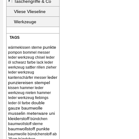
Taschengriffe & Co
Vliese Vlieseline
Werkzeuge
TAGS
punkte
wärmekissen
sterne
pompon bommel
messer
leder werkzeug chisel
leder
öl schwarz farbe lack
leder
werkzeug sattler rillen zieher
leder werkzeug
leder
kantenschärfer messer
punziereisen stempel
kissen
hammer leder
werkzeug nieten
hammer
leder werkzeug
fiebings
double
leder öl farbe
gauze baumwolle
musselin meterware uni
kleiderstoff
bündchen
baumwollstoff sterne
baumwollstoff punkte
baumwolle bündchenstoff ab