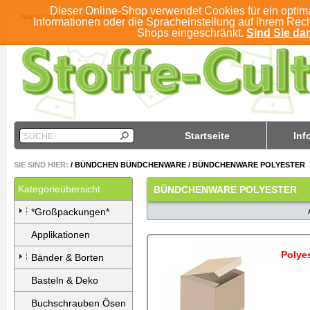
Dieser Online-Shop verwendet Cookies für ein optim
ANMELDEN
REGISTRIEREN
KONTO
Informationen oder die Spracheinstellung auf Ihrem Rec
Shops eingeschränkt.
Sind Sie dam
Startseite
Inf
SUCHE
SIE SIND HIER:
/
BÜNDCHEN BÜNDCHENWARE
/
BÜNDCHENWARE POLYESTER
Kategorieübersicht
BÜNDCHENWARE POLYESTER
*Großpackungen*
Applikationen
Polye
Bänder & Borten
Basteln & Deko
Buchschrauben Ösen