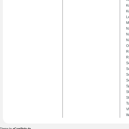
K
K
L
M
N
N
N
O
R
R
S
S
S
S
S
S
S
T
V
W
Theme by
eComStyle.de