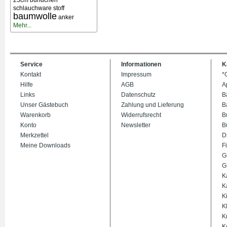
25cm bündchen
schlauchware stoff
baumwolle
anker
Mehr...
Service
Informationen
K
Kontakt
Impressum
*
Hilfe
AGB
A
Links
Datenschutz
B
Unser Gästebuch
Zahlung und Lieferung
B
Warenkorb
Widerrufsrecht
B
Konto
Newsletter
B
Merkzettel
D
Meine Downloads
Fi
G
G
K
K
K
K
K
K