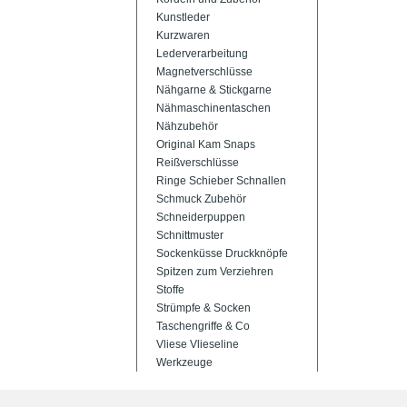
Kunstleder
Kurzwaren
Lederverarbeitung
Magnetverschlüsse
Nähgarne & Stickgarne
Nähmaschinentaschen
Nähzubehör
Original Kam Snaps
Reißverschlüsse
Ringe Schieber Schnallen
Schmuck Zubehör
Schneiderpuppen
Schnittmuster
Sockenküsse Druckknöpfe
Spitzen zum Verziehren
Stoffe
Strümpfe & Socken
Taschengriffe & Co
Vliese Vlieseline
Werkzeuge