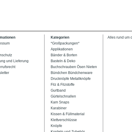
rmationen
Kategorien
Alles rund um 
essum
*Großpackungen*
Applikationen
nschutz
Bänder & Borten
ung und Lieferung
Basteln & Deko
rrufsrecht
Buchschrauben Ösen Nieten
letter
Bündchen Bündchenware
Drucknöpfe Metallknöpfe
Filz & Filzstoffe
Gurtband
Gürtelschnallen
Kam Snaps
Karabiner
Kissen & Füllmaterial
Klettverschlüsse
Knöpfe
Kordeln und Zubehör