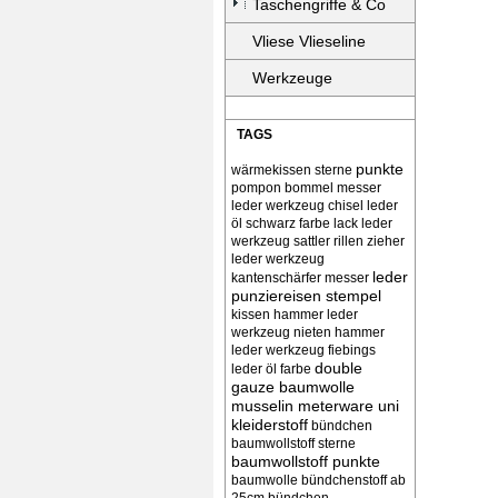
Taschengriffe & Co
Vliese Vlieseline
Werkzeuge
TAGS
punkte
wärmekissen
sterne
pompon bommel
messer
leder werkzeug chisel
leder
öl schwarz farbe lack
leder
werkzeug sattler rillen zieher
leder werkzeug
leder
kantenschärfer messer
punziereisen stempel
kissen
hammer leder
werkzeug nieten
hammer
leder werkzeug
fiebings
double
leder öl farbe
gauze baumwolle
musselin meterware uni
kleiderstoff
bündchen
baumwollstoff sterne
baumwollstoff punkte
baumwolle bündchenstoff ab