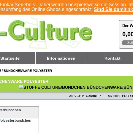
Einkaufserlebnis. Dabei werden beispielsweise die Session-In
ionsumfang des Online-Shops eingeschränkt.
Sind Sie damit nic
Der W
Der W
0,00
0,00
ZU
ZU
Startseite
Informationen
Kontakt
E
/
BÜNDCHENWARE POLYESTER
CHENWARE POLYESTER
ANSICHT:
Galerie
ARTIKEL PRO SE
terbündchen