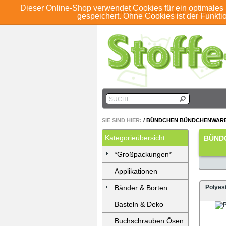
Dieser Online-Shop verwendet Cookies für ein optimales 
ANMELDEN
REGISTRIEREN
KONTO
gespeichert. Ohne Cookies ist der Funkt
SUCHE
SIE SIND HIER:
/
BÜNDCHEN BÜNDCHENWAR
Kategorieübersicht
BÜND
*Großpackungen*
Applikationen
Bänder & Borten
Polyes
Basteln & Deko
Buchschrauben Ösen